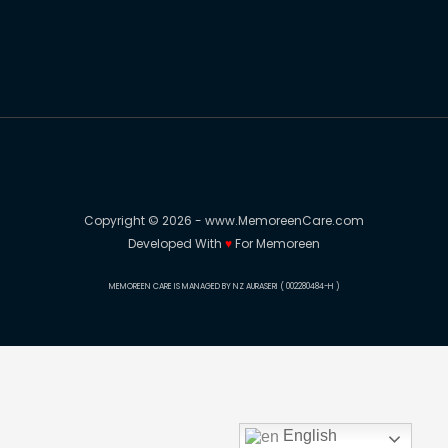
Copyright © 2026 - www.MemoreenCare.com
Developed With
♥️
For Memoreen
MEMOREEN CARE IS MANAGED BY NZ AURASERI ( 002280484-H )
English