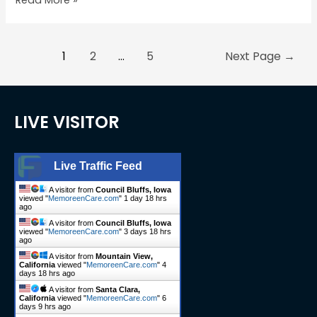
1
2
…
5
Next Page
→
LIVE VISITOR
Live Traffic Feed
A visitor from
Council Bluffs, Iowa
viewed "
MemoreenCare.com
"
1 day 18 hrs
ago
A visitor from
Council Bluffs, Iowa
viewed "
MemoreenCare.com
"
3 days 18 hrs
ago
A visitor from
Mountain View,
California
viewed "
MemoreenCare.com
"
4
days 18 hrs ago
A visitor from
Santa Clara,
California
viewed "
MemoreenCare.com
"
6
days 9 hrs ago