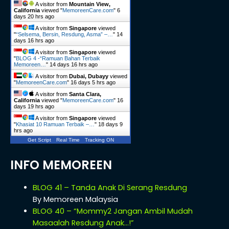
A visitor from
Mountain View,
California
viewed "
MemoreenCare.com
"
6
days 20 hrs ago
A visitor from
Singapore
viewed
"
“Selsema, Bersin, Resdung, Asma” –…
"
14
days 16 hrs ago
A visitor from
Singapore
viewed
"
BLOG 4 -“Ramuan Bahan Terbaik
Memoreen…
"
14 days 16 hrs ago
A visitor from
Dubai, Dubayy
viewed
"
MemoreenCare.com
"
16 days 5 hrs ago
A visitor from
Santa Clara,
California
viewed "
MemoreenCare.com
"
16
days 19 hrs ago
A visitor from
Singapore
viewed
"
Khasiat 10 Ramuan Terbaik –…
"
18 days 9
hrs ago
Get Script
Real Time
Tracking ON
INFO MEMOREEN
BLOG 41 – Tanda Anak Di Serang Resdung
By Memoreen Malaysia
BLOG 40 – “Mommy2 Jangan Ambil Mudah
Masaalah Resdung Anak…!”